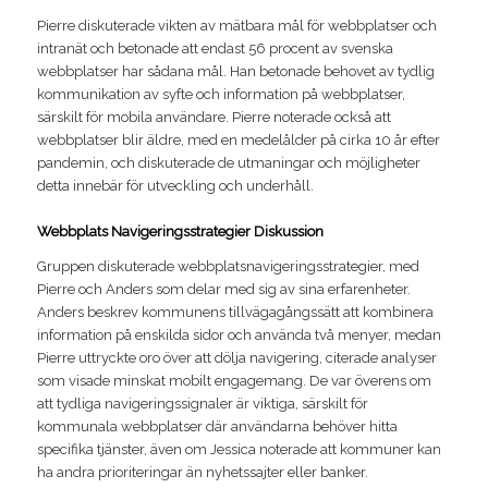
Pierre diskuterade vikten av mätbara mål för webbplatser och
intranät och betonade att endast 56 procent av svenska
webbplatser har sådana mål. Han betonade behovet av tydlig
kommunikation av syfte och information på webbplatser,
särskilt för mobila användare. Pierre noterade också att
webbplatser blir äldre, med en medelålder på cirka 10 år efter
pandemin, och diskuterade de utmaningar och möjligheter
detta innebär för utveckling och underhåll.
Webbplats Navigeringsstrategier Diskussion
Gruppen diskuterade webbplatsnavigeringsstrategier, med
Pierre och Anders som delar med sig av sina erfarenheter.
Anders beskrev kommunens tillvägagångssätt att kombinera
information på enskilda sidor och använda två menyer, medan
Pierre uttryckte oro över att dölja navigering, citerade analyser
som visade minskat mobilt engagemang. De var överens om
att tydliga navigeringssignaler är viktiga, särskilt för
kommunala webbplatser där användarna behöver hitta
specifika tjänster, även om Jessica noterade att kommuner kan
ha andra prioriteringar än nyhetssajter eller banker.