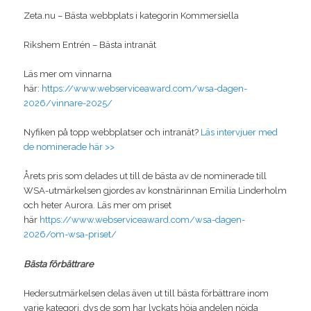
Zeta.nu – Bästa webbplats i kategorin Kommersiella
Rikshem Entrén – Bästa intranät
Läs mer om vinnarna
här:
https://www.webserviceaward.com/wsa-dagen-
2026/vinnare-2025/
Nyfiken på topp webbplatser och intranät?
Läs intervjuer med
de nominerade här >>
Årets pris som delades ut till de bästa av de nominerade till
WSA-utmärkelsen gjordes av konstnärinnan Emilia Linderholm
och heter Aurora. Läs mer om priset
här
https://www.webserviceaward.com/wsa-dagen-
2026/om-wsa-priset/
Bästa förbättrare
Hedersutmärkelsen delas även ut till bästa förbättrare inom
varje kategori, dvs de som har lyckats höja andelen nöjda