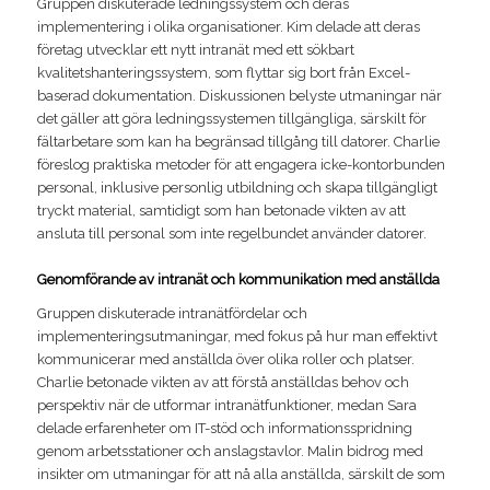
Gruppen diskuterade ledningssystem och deras
implementering i olika organisationer. Kim delade att deras
företag utvecklar ett nytt intranät med ett sökbart
kvalitetshanteringssystem, som flyttar sig bort från Excel-
baserad dokumentation. Diskussionen belyste utmaningar när
det gäller att göra ledningssystemen tillgängliga, särskilt för
fältarbetare som kan ha begränsad tillgång till datorer. Charlie
föreslog praktiska metoder för att engagera icke-kontorbunden
personal, inklusive personlig utbildning och skapa tillgängligt
tryckt material, samtidigt som han betonade vikten av att
ansluta till personal som inte regelbundet använder datorer.
Genomförande av intranät och kommunikation med anställda
Gruppen diskuterade intranätfördelar och
implementeringsutmaningar, med fokus på hur man effektivt
kommunicerar med anställda över olika roller och platser.
Charlie betonade vikten av att förstå anställdas behov och
perspektiv när de utformar intranätfunktioner, medan Sara
delade erfarenheter om IT-stöd och informationsspridning
genom arbetsstationer och anslagstavlor. Malin bidrog med
insikter om utmaningar för att nå alla anställda, särskilt de som