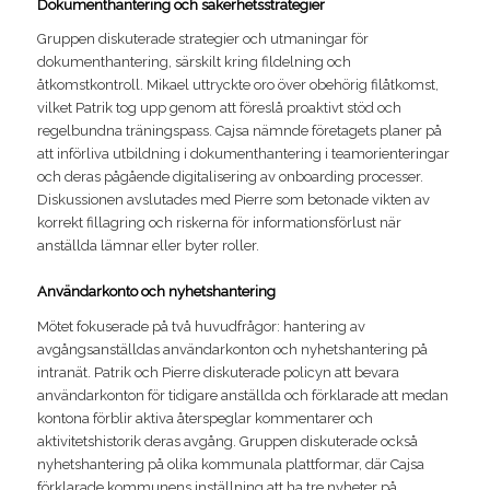
Dokumenthantering och säkerhetsstrategier
Gruppen diskuterade strategier och utmaningar för
dokumenthantering, särskilt kring fildelning och
åtkomstkontroll. Mikael uttryckte oro över obehörig filåtkomst,
vilket Patrik tog upp genom att föreslå proaktivt stöd och
regelbundna träningspass. Cajsa nämnde företagets planer på
att införliva utbildning i dokumenthantering i teamorienteringar
och deras pågående digitalisering av onboarding processer.
Diskussionen avslutades med Pierre som betonade vikten av
korrekt fillagring och riskerna för informationsförlust när
anställda lämnar eller byter roller.
Användarkonto och nyhetshantering
Mötet fokuserade på två huvudfrågor: hantering av
avgångsanställdas användarkonton och nyhetshantering på
intranät. Patrik och Pierre diskuterade policyn att bevara
användarkonton för tidigare anställda och förklarade att medan
kontona förblir aktiva återspeglar kommentarer och
aktivitetshistorik deras avgång. Gruppen diskuterade också
nyhetshantering på olika kommunala plattformar, där Cajsa
förklarade kommunens inställning att ha tre nyheter på