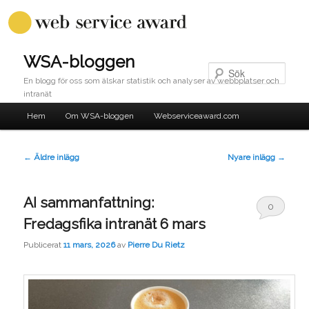
WSA-bloggen
Sök
En blogg för oss som älskar statistik och analyser av webbplatser och
intranät
Huvudmeny
Hem
Om WSA-bloggen
Webserviceaward.com
Hoppa
Hoppa
till
till
Inläggsnavigering
←
Äldre inlägg
Nyare inlägg
→
huvudinnehåll
sekundärt
AI sammanfattning:
0
innehåll
Fredagsfika intranät 6 mars
Comments
Publicerat
11 mars, 2026
av
Pierre Du Rietz