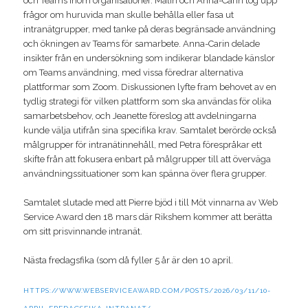
och Teams inom organisationer. Malin och Anna-Carin tog upp
frågor om huruvida man skulle behålla eller fasa ut
intranätgrupper, med tanke på deras begränsade användning
och ökningen av Teams för samarbete. Anna-Carin delade
insikter från en undersökning som indikerar blandade känslor
om Teams användning, med vissa föredrar alternativa
plattformar som Zoom. Diskussionen lyfte fram behovet av en
tydlig strategi för vilken plattform som ska användas för olika
samarbetsbehov, och Jeanette föreslog att avdelningarna
kunde välja utifrån sina specifika krav. Samtalet berörde också
målgrupper för intranätinnehåll, med Petra förespråkar ett
skifte från att fokusera enbart på målgrupper till att överväga
användningssituationer som kan spänna över flera grupper.
Samtalet slutade med att Pierre bjöd i till Möt vinnarna av Web
Service Award den 18 mars där Rikshem kommer att berätta
om sitt prisvinnande intranät.
Nästa fredagsfika (som då fyller 5 år är den 10 april.
HTTPS://WWW.WEBSERVICEAWARD.COM/POSTS/2026/03/11/10-