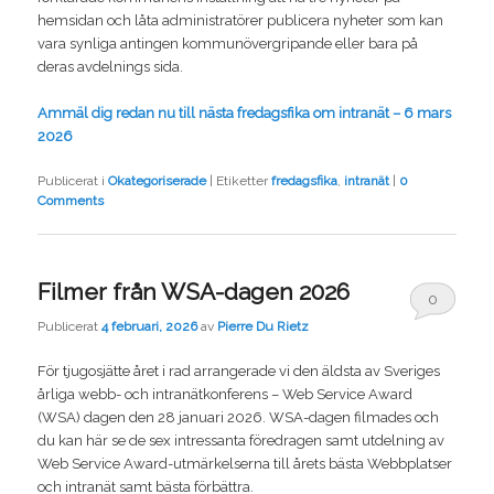
hemsidan och låta administratörer publicera nyheter som kan
vara synliga antingen kommunövergripande eller bara på
deras avdelnings sida.
Ammäl dig redan nu till nästa fredagsfika om intranät – 6 mars
2026
Publicerat i
Okategoriserade
|
Etiketter
fredagsfika
,
intranät
|
0
Comments
Filmer från WSA-dagen 2026
0
Publicerat
4 februari, 2026
av
Pierre Du Rietz
Comments
För tjugosjätte året i rad arrangerade vi den äldsta av Sveriges
årliga webb- och intranätkonferens – Web Service Award
(WSA) dagen den 28 januari 2026. WSA-dagen filmades och
du kan här se de sex intressanta föredragen samt utdelning av
Web Service Award-utmärkelserna till årets bästa Webbplatser
och intranät samt bästa förbättra.