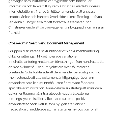
genvägar, som inkluderar verktygssidor som innehåller
information och länkar till system. Christine delade hur deras
internetplattform, firar tio år, tillåter användare att anpassa
snabba länkar och hantera favoritsidor. Pierre föreslog att flytta
länkarna till höger sida för att förbättra läsbarheten, och
Christine erkände att de överväger en ombyggnad inom en snar
framtid.
Cross-Admin Search and Document Management
Gruppen diskuterade sökfunktioner och dokumenthantering i
olika förvaltningar. Mikael noterade variationer i
innehållshantering mellan sex förvaltningar, från hundratals till
en sida av innehåll, och uttryckte oro över sökmotorns
prestanda. Sofia förklarade att de använder personlig sökning
men betonade att alla dokument är tillgängliga, även om
användare bara kan se innehåll som är relevant för deras
specifika administration. Anna delade sin strategi att minimera
dokumentlagring på intranätet och koppla till externa
ledningssystem istället, vilket har resulterat i positiv
användarfeedback. Patrik, som nyligen återvände till
fredagsfikan, meddelade att han startar en ny position för att