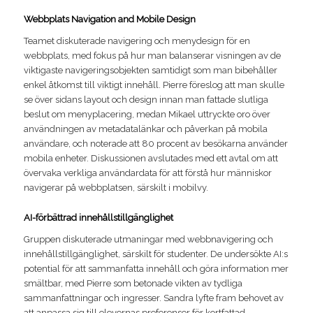
Webbplats Navigation and Mobile Design
Teamet diskuterade navigering och menydesign för en
webbplats, med fokus på hur man balanserar visningen av de
viktigaste navigeringsobjekten samtidigt som man bibehåller
enkel åtkomst till viktigt innehåll. Pierre föreslog att man skulle
se över sidans layout och design innan man fattade slutliga
beslut om menyplacering, medan Mikael uttryckte oro över
användningen av metadatalänkar och påverkan på mobila
användare, och noterade att 80 procent av besökarna använder
mobila enheter. Diskussionen avslutades med ett avtal om att
övervaka verkliga användardata för att förstå hur människor
navigerar på webbplatsen, särskilt i mobilvy.
AI-förbättrad innehållstillgänglighet
Gruppen diskuterade utmaningar med webbnavigering och
innehållstillgänglighet, särskilt för studenter. De undersökte AI:s
potential för att sammanfatta innehåll och göra information mer
smältbar, med Pierre som betonade vikten av tydliga
sammanfattningar och ingresser. Sandra lyfte fram behovet av
att anpassa sig till elevernas preferenser för kortfattad