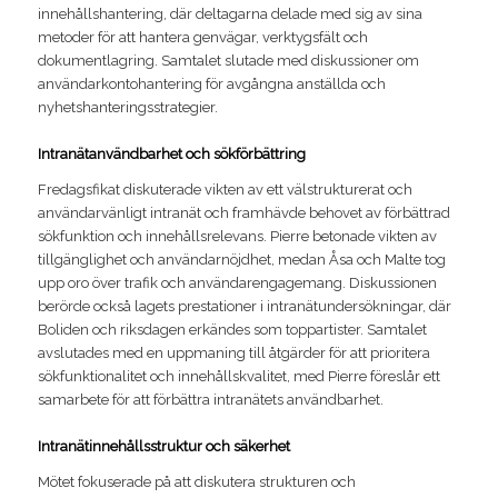
innehållshantering, där deltagarna delade med sig av sina
metoder för att hantera genvägar, verktygsfält och
dokumentlagring. Samtalet slutade med diskussioner om
användarkontohantering för avgångna anställda och
nyhetshanteringsstrategier.
Intranätanvändbarhet och sökförbättring
Fredagsfikat diskuterade vikten av ett välstrukturerat och
användarvänligt intranät och framhävde behovet av förbättrad
sökfunktion och innehållsrelevans. Pierre betonade vikten av
tillgänglighet och användarnöjdhet, medan Åsa och Malte tog
upp oro över trafik och användarengagemang. Diskussionen
berörde också lagets prestationer i intranätundersökningar, där
Boliden och riksdagen erkändes som toppartister. Samtalet
avslutades med en uppmaning till åtgärder för att prioritera
sökfunktionalitet och innehållskvalitet, med Pierre föreslår ett
samarbete för att förbättra intranätets användbarhet.
Intranätinnehållsstruktur och säkerhet
Mötet fokuserade på att diskutera strukturen och