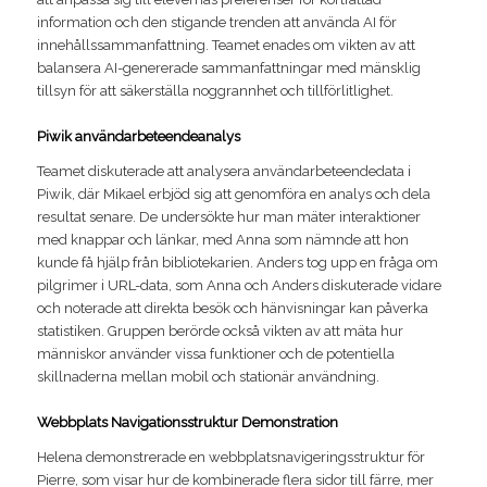
information och den stigande trenden att använda AI för
innehållssammanfattning. Teamet enades om vikten av att
balansera AI-genererade sammanfattningar med mänsklig
tillsyn för att säkerställa noggrannhet och tillförlitlighet.
Piwik användarbeteendeanalys
Teamet diskuterade att analysera användarbeteendedata i
Piwik, där Mikael erbjöd sig att genomföra en analys och dela
resultat senare. De undersökte hur man mäter interaktioner
med knappar och länkar, med Anna som nämnde att hon
kunde få hjälp från bibliotekarien. Anders tog upp en fråga om
pilgrimer i URL-data, som Anna och Anders diskuterade vidare
och noterade att direkta besök och hänvisningar kan påverka
statistiken. Gruppen berörde också vikten av att mäta hur
människor använder vissa funktioner och de potentiella
skillnaderna mellan mobil och stationär användning.
Webbplats Navigationsstruktur Demonstration
Helena demonstrerade en webbplatsnavigeringsstruktur för
Pierre, som visar hur de kombinerade flera sidor till färre, mer