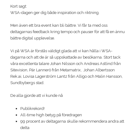
Kort sagt:
WSA-dagen ger dig både inspiration och riktning.
Men även ett bra event kan bli bättre. Vi får ta med oss
deltagarnas feedback kring tempo och pauser för att få en ännu
bättre digital upplevelse.
Vi på WSA är förstås väldigt glada att vi kan hålla i WSA-
dagarna och att de är så uppskattade av besökarna. Stort tack
våra excellenta talare Johan Nilsson och Andreas Astlind från
Sitevision, Pär Lannerö från Metamatrix, Johan Albertsson
Rek.ai, Lovisa Lagerström Lantz från Alligo och Malin Hansson,
Sundbybergs stad.
De alla gjorde att vi kunde nå
Publikrekord!
All-time high betyg på föredragen
99 procent av deltagarna skulle rekommendera andra att
delta