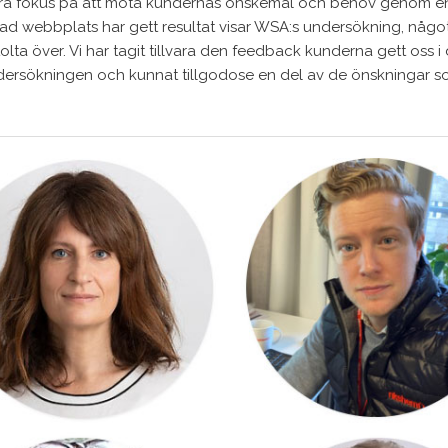
tora fokus på att möta kundernas önskemål och behov genom e
d webbplats har gett resultat visar WSA:s undersökning, något 
olta över. Vi har tagit tillvara den feedback kunderna gett oss i
dersökningen och kunnat tillgodose en del av de önskningar 