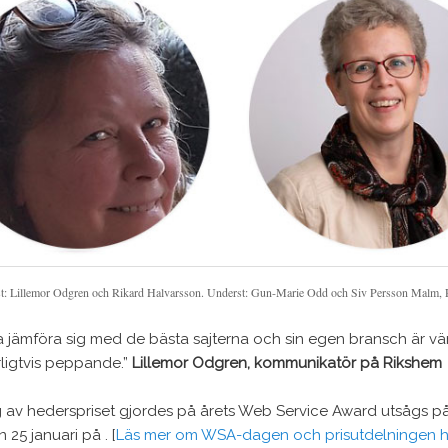
t: Lillemor Odgren och Rikard Halvarsson. Underst: Gun-Marie Odd och Siv Persson Malm,
a jämföra sig med de bästa sajterna och sin egen bransch är vär
ligtvis peppande.”
Lillemor Odgren, kommunikatör på Rikshem
 av hederspriset gjordes på årets Web Service Award utsågs 
25 januari på . [
Läs mer om WSA-dagen och prisutdelningen h