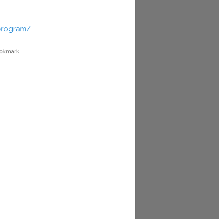
program/
Bokmärk