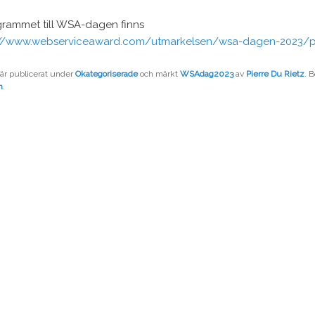
grammet till WSA-dagen finns
://www.webserviceaward.com/utmarkelsen/wsa-dagen-2023/
 är publicerat under
Okategoriserade
och märkt
WSAdag2023
av
Pierre Du Rietz
. 
n
.