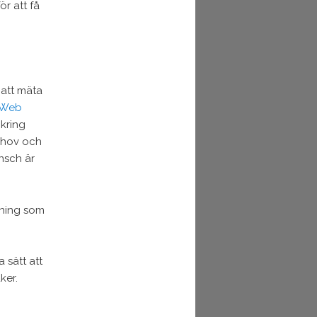
ör att få
 att mäta
Web
 kring
behov och
nsch är
kning som
 sätt att
ker.