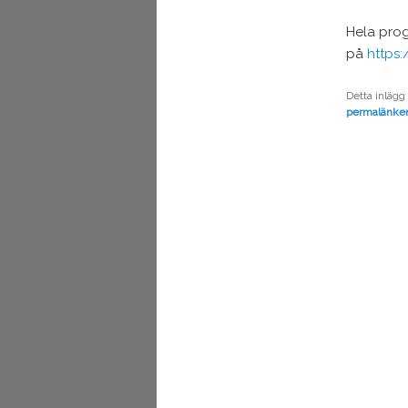
Hela pro
på
https
Detta inlägg
permalänke