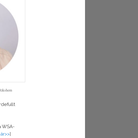
 Rikshem
defullt
på WSA-
är>>
]