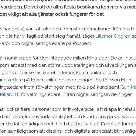
 vardagen. De vet att de allra flesta besökarna kommer via mob
det viktigt att alla tjänster också fungerar för det.
s har också varit att öka och förenkla informationen från oss till
h där har vi tagit ett stort steg framåt, säger
Lillemor Odgren
so
tör och digitaliseringsledare på Rikshem.
r nominerade för den inloggade miljön Mina sidor. De är i huv
 som arbetat med den större uppdateringen och utvecklingen 
 gjorts under senaste året. Lillemor, kommunikatör och
eringsledare på Kommunikationsavdelningen, Siv Persson Malm,
eringsledare inom förvaltningen med fokus på kund samt
Gun-Ma
Rikard H.
, förvaltningsledare IT från digitaliseringsavdelningen.
har också flera personer som är involverade i att skapa innehål
 att förbättra användarvänlighet och kundfokus på vår webbpl
r digitalt än tidigare och har hittat bra sätt att få det att funger
Men samtidigt som att distans- och digitala arbetssätt blir vanlig