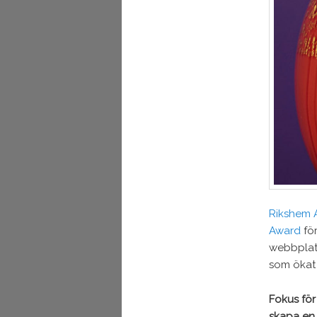
Rikshem 
Award
för
webbpla
som ökat 
Fokus för
skapa en