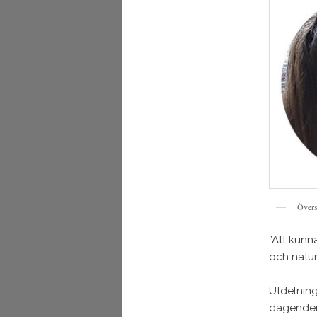
Övers
”Att kunn
och natur
Utdelning
dagenden 