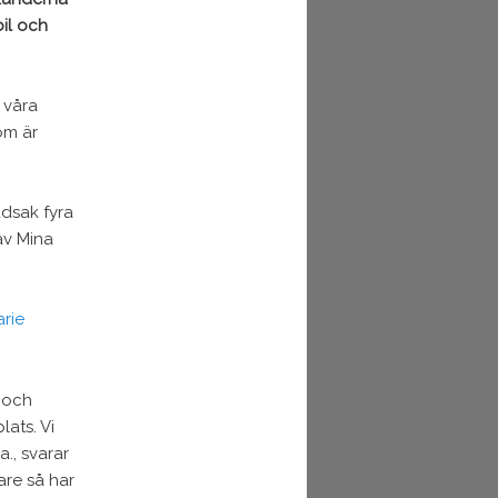
il och
 våra
m är
udsak fyra
av Mina
rie
l och
ats. Vi
a., svarar
are så har