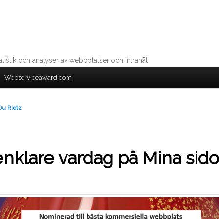
tistik och analyser av webbplatser och intranät
Webserviceaward.com
Du Rietz
enklare vardag på Mina sido