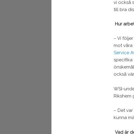
vi också s
till bra d
Hur arbe
– Vi följ
mot våra 
Service 
specifika
önskemål.
också vär
WSI-unde
Rikshem g
– Det var 
kunna mät
Vad är de