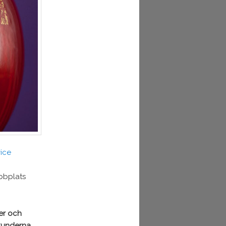
ice
ebbplats
.
der och
 kunderna