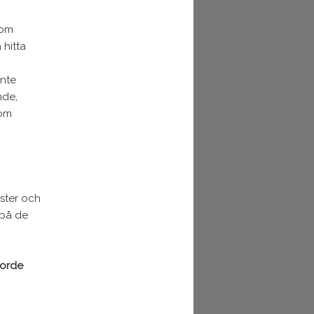
som
hitta
inte
nde,
nom
äster och
 på de
borde