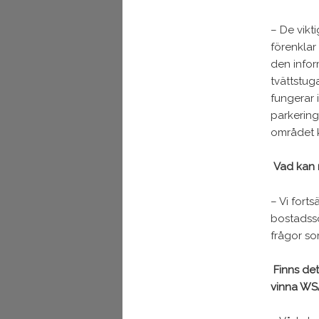
– De vikt
förenklar
den infor
tvättstug
fungerar 
parkering
området 
Vad kan 
– Vi fort
bostadssö
frågor so
Finns det
vinna WSA