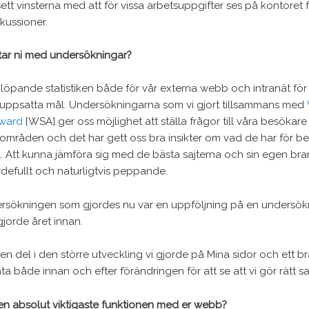
ett vinsterna med att för vissa arbetsuppgifter ses på kontoret f
iskussioner.
tar ni med undersökningar?
er löpande statistiken både för vår externa webb och intranät för
uppsatta mål. Undersökningarna som vi gjort tillsammans med
Award
[WSA] ger oss möjlighet att ställa frågor till våra besökare
 områden och det har gett oss bra insikter om vad de har för 
 Att kunna jämföra sig med de bästa sajterna och sin egen bra
defullt och naturligtvis peppande.
rsökningen som gjordes nu var en uppföljning på en undersö
jorde året innan.
en del i den större utveckling vi gjorde på Mina sidor och ett bra
a både innan och efter förändringen för att se att vi gör rätt sa
n absolut viktigaste funktionen med er webb?