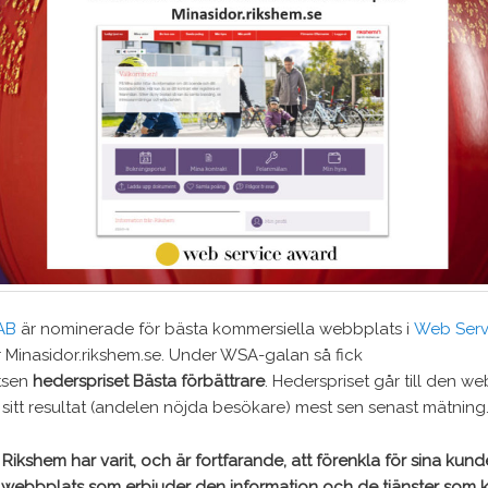
AB
är nominerade för bästa kommersiella webbplats i
Web Serv
 Minasidor.rikshem.se. Under WSA-galan så fick
tsen
hederspriset Bästa förbättrare
. Hederspriset går till den w
sitt resultat (andelen nöjda besökare) mest sen senast mätning
 Rikshem har varit, och är fortfarande, att förenkla för sina kun
 webbplats som erbjuder den information och de tjänster som