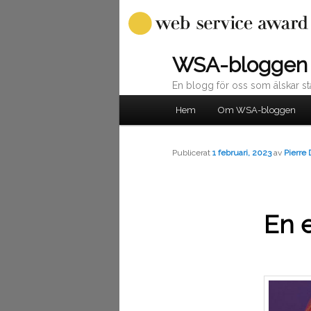
WSA-bloggen
En blogg för oss som älskar sta
Huvudmeny
Hem
Om WSA-bloggen
Hoppa
till
Publicerat
1 februari, 2023
av
Pierre 
huvudinnehåll
En 