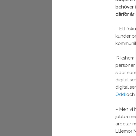
behöver i
därför är 
– Ett foku
kunder oc
kommunika
Rikshem ä
personer
sidor som
digitalis
digitalis
Odd
och
– Men vi 
jobba med
arbetar me
Lillemor 