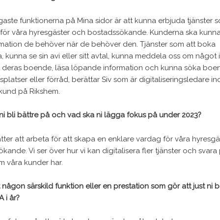
igaste funktionerna på Mina sidor är att kunna erbjuda tjänster 
 för våra hyresgäster och bostadssökande. Kunderna ska kunna 
mation de behöver när de behöver den. Tjänster som att boka
a, kunna se sin avi eller sitt avtal, kunna meddela oss om något 
i deras boende, läsa löpande information och kunna söka boe
splatser eller förråd, berättar Siv som är digitaliseringsledare i
kund på Rikshem.
ni bli bättre på och vad ska ni lägga fokus på under 2023?
sätter att arbeta för att skapa en enklare vardag för våra hyresg
kande. Vi ser över hur vi kan digitalisera fler tjänster och svara
m våra kunder har.
 någon särskild funktion eller en prestation som gör att just ni 
 i år?