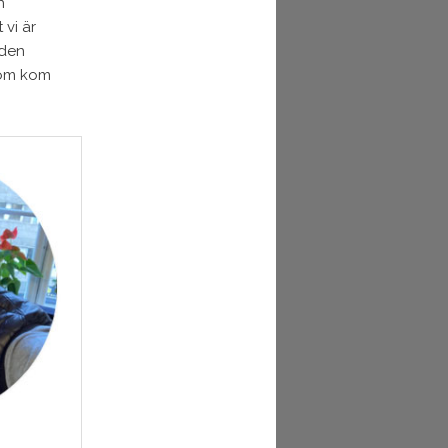
n
vi är
 den
som kom