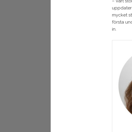
– Vårt s
uppdatera
mycket st
första un
in.